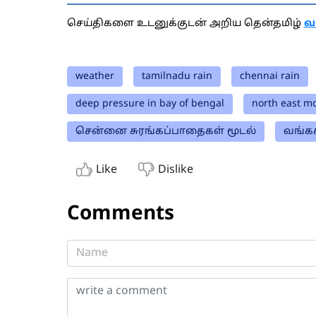
செய்திகளை உடனுக்குடன் அறிய தென்தமிழ்
வ
weather
tamilnadu rain
chennai rain
deep pressure in bay of bengal
north east m
சென்னை சுரங்கப்பாதைகள் மூடல்
வங்கக
Like
Dislike
Comments