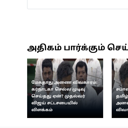
அதிகம் பார்க்கும் செய
மேகதாது அணை விவகாரம்:
கர்நாடகா செல்ல முடிவு
சபாஷ
செய்தது ஏன்? முதல்வர்
தமிழ
விஜய் சட்டசபையில்
அனல்
விளக்கம்
விவா