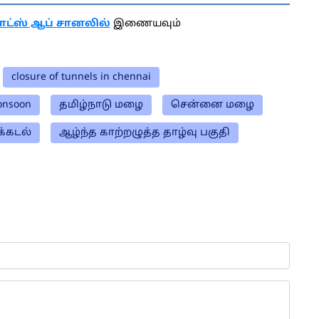
ாட்ஸ் ஆப் சானலில்
இணையவும்
closure of tunnels in chennai
onsoon
தமிழ்நாடு மழை
சென்னை மழை
்கடல்
ஆழ்ந்த காற்றழுத்த தாழ்வு பகுதி