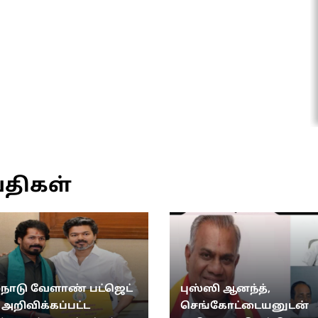
்திகள்
்நாடு வேளாண் பட்ஜெட்
புஸ்ஸி ஆனந்த்,
: அறிவிக்கப்பட்ட
செங்கோட்டையனுடன்