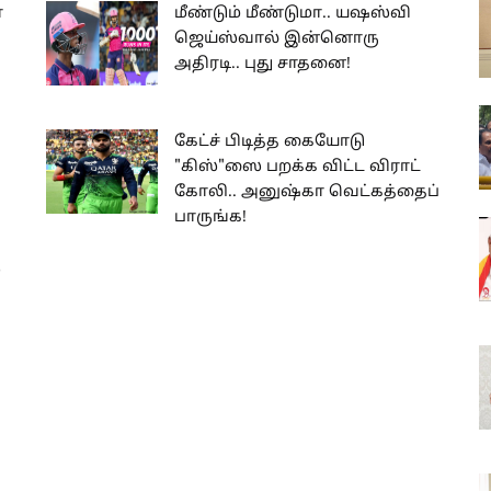
ா
மீண்டும் மீண்டுமா.. யஷஸ்வி
ஜெய்ஸ்வால் இன்னொரு
அதிரடி.. புது சாதனை!
கேட்ச் பிடித்த கையோடு
"கிஸ்"ஸை பறக்க விட்ட விராட்
கோலி.. அனுஷ்கா வெட்கத்தைப்
பாருங்க!
்