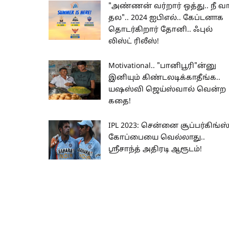
"அண்ணன் வர்றார் ஒத்து.. நீ வ
தல".. 2024 ஐபிஎல்.. கேப்டனாக
தொடர்கிறார் தோனி.. ஃபுல்
லிஸ்ட் ரிலீஸ்!
Motivational.. "பானிபூரி"ன்னு
இனியும் கிண்டலடிக்காதீங்க..
யஷஸ்வி ஜெய்ஸ்வால் வென்ற
கதை!
IPL 2023: சென்னை சூப்பர்கிங்ஸ
கோப்பையை வெல்லாது..
ஸ்ரீசாந்த் அதிரடி ஆரூடம்!