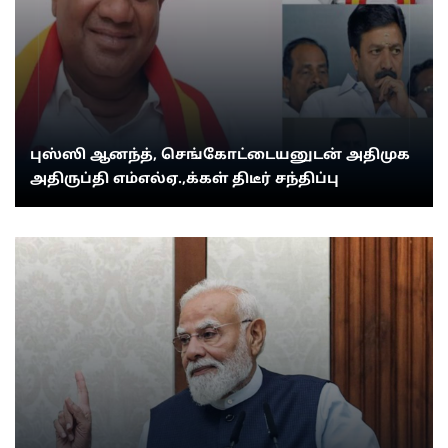
புஸ்ஸி ஆனந்த், செங்கோட்டையனுடன் அதிமுக
அதிருப்தி எம்எல்ஏ.,க்கள் திடீர் சந்திப்பு