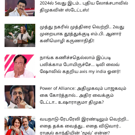
2024ல் 5வது இடம்.. புதிய லோக்சபாவில்
திமுகவின் ஸ்டேட்டஸ்!
முத்து நகரில் முத்திரை வெற்றி.. 2வது
முறையாக தூத்துக்குடி எம்.பி. ஆனார்
கனிமொழி கருணாநிதி!
நாங்க கணிச்சதெல்லாம் இப்படி
பலிக்காம போயிருச்சே... டிவி லைவ்
ஷோவில் கதறிய axis my india ஓனர்!
Power of Alliance: அதிமுகவும் பாஜகவும்
கை கோர்த்தால்.. அதிர வைக்கும்
டேட்டா.. உஷாராகுமா திமுக?
வயநாடு-ரேபரேலி இரண்டிலும் வெற்றி..
எதை தக்க வைத்து.. எதை விடுவார்..
ராகுல் காந்தியின் 'மூவ்' என்ன?