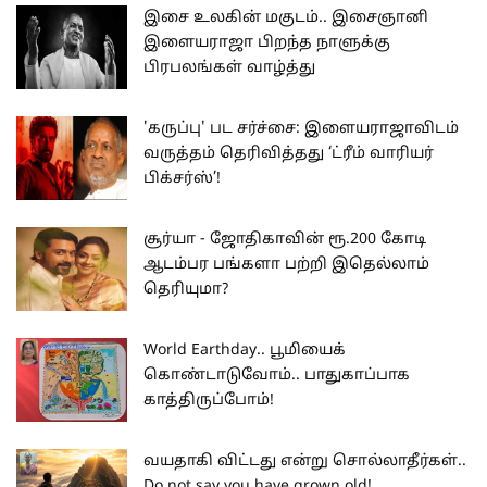
இசை உலகின் மகுடம்.. இசைஞானி
இளையராஜா பிறந்த நாளுக்கு
பிரபலங்கள் வாழ்த்து
'கருப்பு' பட சர்ச்சை: இளையராஜாவிடம்
வருத்தம் தெரிவித்தது ‘ட்ரீம் வாரியர்
பிக்சர்ஸ்’!
சூர்யா - ஜோதிகாவின் ரூ.200 கோடி
ஆடம்பர பங்களா பற்றி இதெல்லாம்
தெரியுமா?
World Earthday.. பூமியைக்
கொண்டாடுவோம்.. பாதுகாப்பாக
காத்திருப்போம்!
வயதாகி விட்டது என்று சொல்லாதீர்கள்..
Do not say you have grown old!