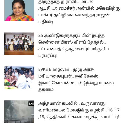
திருந்தாத திராவிட மாடல்
ஆட்சி...அமைச்சர் அன்பில் மகேஷிற்கு
டாக்டர் தமிழிசை செளந்தரராஜன்
பதிலடி
25 ஆண்டுகளுக்குப் பின் நடந்த
சென்னை பிரஸ் கிளப் தேர்தல்..
சட்டசபைத் தேர்தலையும் மிஞ்சிய
பரபரப்பு!
EVKS Elangovan.. முழு அரசு
மரியாதையுடன்.. ஈவிகேஎஸ்
இளங்கோவன் உடல் இன்று மாலை
தகனம்
அந்தமான் கடலில்.. உருவானது
வளிமண்டல மேலடுக்கு சுழற்சி.. 16, 17
,18, தேதிகளில் கனமழைக்கு வாய்ப்பு!