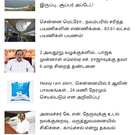
இருப்பு.. சூப்பர் அப்டேட்!
சென்னை மெட்ரோ.. நவம்பரில் சரிந்த
பயணிகளின் எண்ணிக்கை.. 83.61 லட்சம்
பயணிகள் பயணம்!
2 அவதூறு வழக்குகளில்.. பாஜக
முன்னாள் எம்எல்ஏ எச். ராஜாவுக்கு தலா
6 மாத சிறைத் தண்டனை
Heavy rain alert.. சென்னையில் 8 ஆவின்
பாலகங்கள்.. 24 மணி நேரமும்
செயல்படும் என அறிவிப்பு!
அமைச்சர் கே. என். நேருவுக்கு உடல்
நலக்குறைவு.. மருத்துவமனையில்
சிகிச்சை.. காய்ச்சல் என்று தகவல்