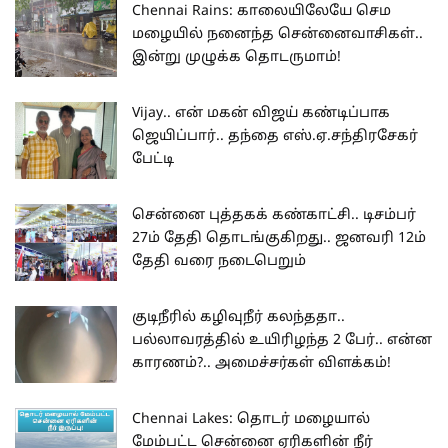
Chennai Rains: காலையிலேயே செம
மழையில் நனைந்த சென்னைவாசிகள்..
இன்று முழுக்க தொடருமாம்!
Vijay.. என் மகன் விஜய் கண்டிப்பாக
ஜெயிப்பார்.. தந்தை எஸ்.ஏ.சந்திரசேகர்
பேட்டி
சென்னை புத்தகக் கண்காட்சி.. டிசம்பர்
27ம் தேதி தொடங்குகிறது.. ஜனவரி 12ம்
தேதி வரை நடைபெறும்
குடிநீரில் கழிவுநீர் கலந்ததா..
பல்லாவரத்தில் உயிரிழந்த 2 பேர்.. என்ன
காரணம்?.. அமைச்சர்கள் விளக்கம்!
Chennai Lakes: தொடர் மழையால்
மேம்பட்ட சென்னை ஏரிகளின் நீர்