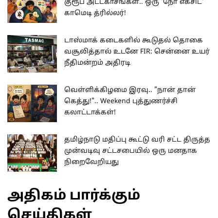
குரூப் அட்டகாசங்கள்.. ஒரு 'நோ எக்சிட்'
காமெடி த்ரில்லர்!
டாஸ்மாக் கடைகளில் கூடுதல் தொகை
வசூலித்தால் உடனே FIR: சென்னை உயர்
நீதிமன்றம் அதிரடி
வெள்ளிக்கிழமை இரவு.. "நான் தான்
கெத்து!".. Weekend புத்துணர்ச்சி
கலாட்டாக்கள்!
தமிழ்நாடு மதிப்பு கூட்டு வரி சட்ட திருத்த
முன்வடிவு சட்டசபையில் ஒரு மனதாக
நிறைவேறியது
அதிகம் பார்க்கும்
செய்திகள்