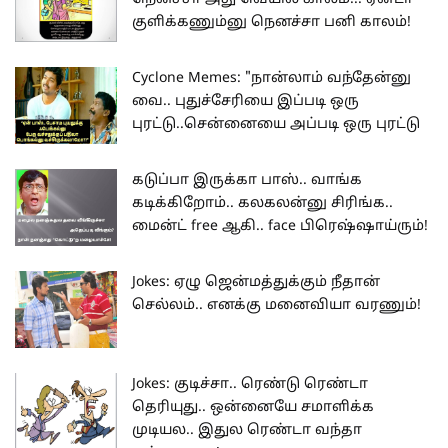
குளிக்கணும்னு நெனச்சா பனி காலம்!
Cyclone Memes: "நான்லாம் வந்தேன்னு
வை.. புதுச்சேரியை இப்படி ஒரு
புரட்டு..சென்னையை அப்படி ஒரு புரட்டு
கடுப்பா இருக்கா பாஸ்.. வாங்க
கடிக்கிறோம்.. கலகலன்னு சிரிங்க..
மைன்ட் free ஆகி.. face பிரெஷ்ஷாய்ரும்!
Jokes: ஏழு ஜென்மத்துக்கும் நீதான்
செல்லம்.. எனக்கு மனைவியா வரணும்!
Jokes: குடிச்சா.. ரெண்டு ரெண்டா
தெரியுது.. ஒன்னையே சமாளிக்க
முடியல.. இதுல ரெண்டா வந்தா