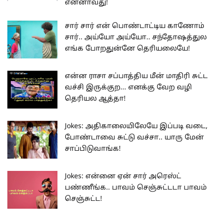
என்னாவது!
சார் சார் என் பொண்டாட்டிய காணோம்
சார்.. அய்யோ அய்யோ.. சந்தோஷத்துல
எங்க போறதுன்னே தெரியலையே!
என்ன ராசா சப்பாத்திய மீன் மாதிரி சுட்ட
வச்சி இருக்குற... எனக்கு வேற வழி
தெரியல ஆத்தா!
Jokes: அதிகாலையிலேயே இப்படி வடை,
போண்டாவை சுட்டு வச்சா.. யாரு மேன்
சாப்பிடுவாங்க!
Jokes: என்னை ஏன் சார் அரெஸ்ட்
பண்ணீங்க.. பாவம் செஞ்சுட்டடா பாவம்
செஞ்சுட்ட!