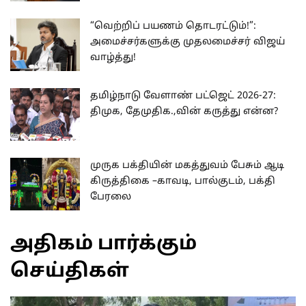
“வெற்றிப் பயணம் தொடரட்டும்!”:
அமைச்சர்களுக்கு முதலமைச்சர் விஜய்
வாழ்த்து!
தமிழ்நாடு வேளாண் பட்ஜெட் 2026-27:
திமுக, தேமுதிக.,வின் கருத்து என்ன?
முருக பக்தியின் மகத்துவம் பேசும் ஆடி
கிருத்திகை –காவடி, பால்குடம், பக்தி
பேரலை
அதிகம் பார்க்கும்
செய்திகள்