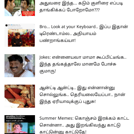
அதுவரை இந்த... கடும் குளிரை எப்படி
தாங்கிக்கப் போறோமோ???
Bro... Look at your Keyboard.. இப்ப இதான்
டிரெண்டாம்ல.. அநியாயம்
பண்றாங்கய்யா!
Jokes: என்னையவா மாமா கூப்பிட்டீங்க..
இந்த தங்கத்தாலே மானமே போச்சு
குமாரு!
ஆன்ட்டி ஆன்ட்டி.. இது என்னான்னு
சொல்லுங்க.. தெரியலையேப்பா.. நான்
இந்த ஏரியாவுக்குப் புதுசு!
Summer Memes: கொஞ்சம் இரக்கம் காட்ட
சொன்னா.. அது இறங்கிவந்து காட்டு
காட்டுன்னு காட்டுதே!